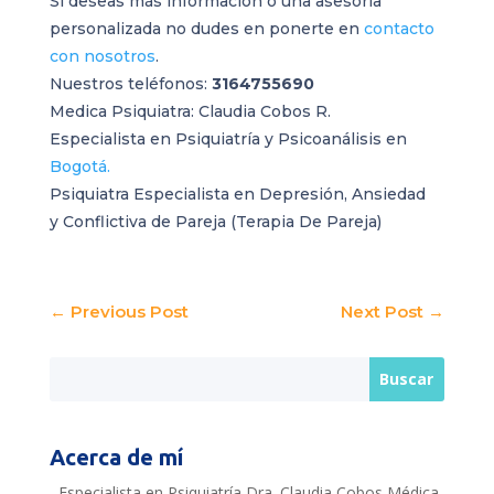
Si deseas más información o una asesoría
personalizada no dudes en ponerte en
contacto
con nosotros
.
Nuestros teléfonos:
3164755690
Medica Psiquiatra: Claudia Cobos R.
Especialista en Psiquiatría y Psicoanálisis en
Bogotá.
Psiquiatra Especialista en Depresión,
Ansiedad
y
Conflictiva de Pareja (Terapia De Pareja)
←
Previous Post
Next Post
→
Acerca de mí
Especialista en Psiquiatría Dra. Claudia Cobos Médica