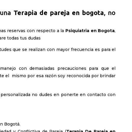
r una
Terapia de pareja en bogota
, no
has reservas con respecto a la
Psiquiatria en Bogota
,
are todas tus dudas
itudes que se realizan con mayor frecuencia es para el
s manejo con demasiadas precauciones para que el
te el mismo por esa razón soy reconocida por brindar
a personalizada no dudes en ponerte en
contacto con
en Bogotá.
iedad y Conflictiva de Pareja (
Terapia De Pareja en