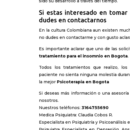
sido su desarrollo a través del tiempo.
Si estas interesado en toma
dudes en contactarnos
En la cultura Colombiana aun existen muc
no dudes en contactarme y con gusto aclar
Es importante aclarar que uno de las solic
tratamiento para el insomnio en Bogota
.
Todos los tratamientos que realizo, lo
paciente no sienta ninguna molestia duran
la mejor
Psicoterapia en Bogota
Si deseas más información o una asesorí
nosotros
.
Nuestros teléfonos:
3164755690
Medica Psiquiatra: Claudia Cobos R.
Especialista en Psiquiatría y Psicoanálisis 
Psiquiatra Especialista en Depresión, Ans